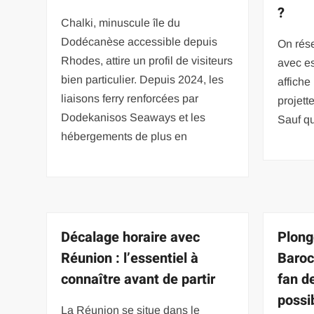
?
Chalki, minuscule île du
Dodécanèse accessible depuis
On rése
Rhodes, attire un profil de visiteurs
avec es
bien particulier. Depuis 2024, les
affiche
liaisons ferry renforcées par
projett
Dodekanisos Seaways et les
Sauf qu
hébergements de plus en
Décalage horaire avec
Plong
Réunion : l’essentiel à
Baroc
connaître avant de partir
fan d
possi
La Réunion se situe dans le