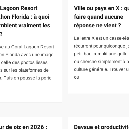
 Lagoon Resort
Ville ou pays en X : q
hon Florida : à quoi
faire quand aucune
mblent vraiment les
réponse ne vient ?
 ?
La lettre X est un casse-têt
récurrent pour quiconque 
ive au Coral Lagoon Resort
petit bac, remplit une grill
on Florida avec une image
ou cherche simplement à br
, celle des photos lisses
culture générale. Trouver u
s sur les plateformes de
ou
n. Puis on pousse la porte
ur de piz en 2026 :
Daysue et productivit