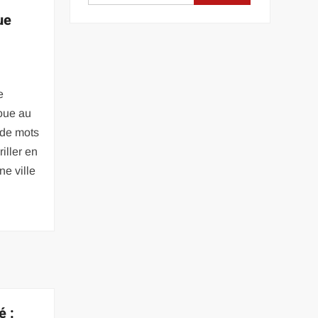
ue
e
joue au
e de mots
iller en
ne ville
é :