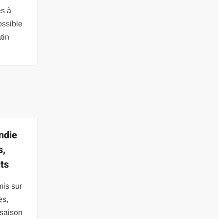
ès à
ossible
tin
ndie
s,
ts
mis sur
es,
 saison