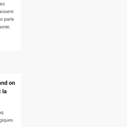
les
aissent
e parle
onte.
and on
t la
nq
ogiques