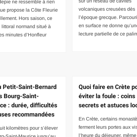
sur un réseau de cavités
epie ne ressemble à rien
volcaniques creusées dès
ue propose la Côte Fleurie
l’époque grecque. Parcourir
llement. Hors saison, ce
en surface ne donne qu’un
 littoral normand situé à
lecture partielle de ce pal
es minutes d’Honfleur
u Petit-Saint-Bernard
Quoi faire en Crète p
s Bourg-Saint-
éviter la foule : coins
e : durée, difficultés
secrets et astuces lo
auses recommandées
En Crète, certains monast
ferment leurs portes aux vi
uit kilomètres pour s’élever
l’heure du déjeuner, même
rg-Saint-Maurice jusqu’au