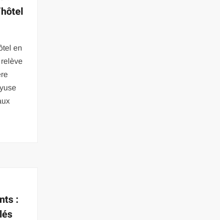
’hôtel
tel en
 relève
ère
ayuse
aux
nts :
lés