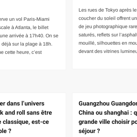
Les rues de Tokyo après le
coucher du soleil offrent un
rve un vol Paris-Miami
de jeu photographique rar
cale à Atlanta, le billet
saturés, reflets sur l’asphal
 une arrivée à 17h40. On se
mouillé, silhouettes en m
e déjà sur la plage à 18h.
devant des vitrines lumine
e cette heure, c’est
er dans l’univers
Guangzhou Guangdo
k and roll sans être
China ou shanghai : q
e classique, est-ce
grande ville choisir p
ble ?
séjour ?