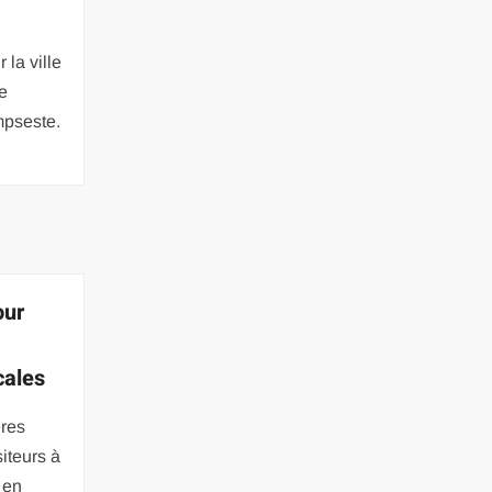
 la ville
e
impseste.
our
cales
ères
siteurs à
 en