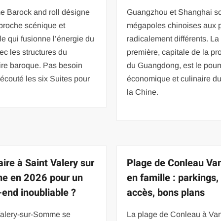
e Barock and roll désigne
Guangzhou et Shanghai so
proche scénique et
mégapoles chinoises aux p
e qui fusionne l’énergie du
radicalement différents. La
ec les structures du
première, capitale de la pr
ire baroque. Pas besoin
du Guangdong, est le pou
 écouté les six Suites pour
économique et culinaire d
la Chine.
aire à Saint Valery sur
Plage de Conleau Va
e en 2026 pour un
en famille : parkings,
end inoubliable ?
accès, bons plans
Valery-sur-Somme se
La plage de Conleau à Van