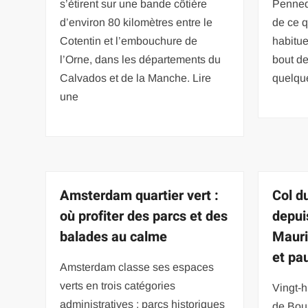
s’étirent sur une bande côtière
Penned
d’environ 80 kilomètres entre le
de ce q
Cotentin et l’embouchure de
habitue
l’Orne, dans les départements du
bout de
Calvados et de la Manche. Lire
quelqu
une
Amsterdam quartier vert :
Col d
où profiter des parcs et des
depui
balades au calme
Mauric
et p
Amsterdam classe ses espaces
verts en trois catégories
Vingt-h
administratives : parcs historiques
de Bou