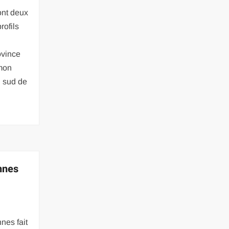
nt deux
rofils
ovince
mon
u sud de
nnes
nes fait