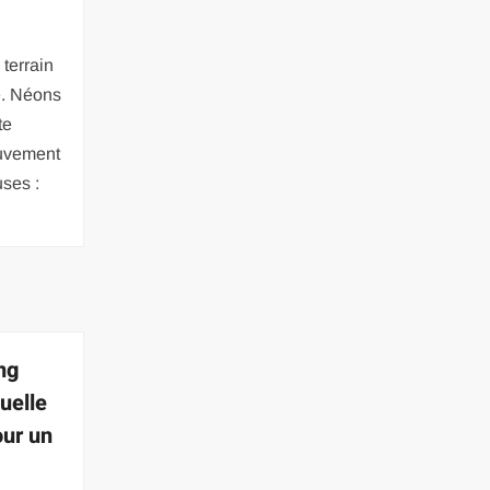
 terrain
e. Néons
te
ouvement
uses :
ng
uelle
our un