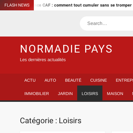
Skip
e de naissance CAF : comment tout cumuler sans se tromper ?
FLASH NEWS
to
content
Search
NORMADIE PAYS
Les dernières actualités
ACTU
AUTO
BEAUTÉ
CUISINE
ENTREP
IMMOBILIER
JARDIN
LOISIRS
MAISON
Catégorie :
Loisirs