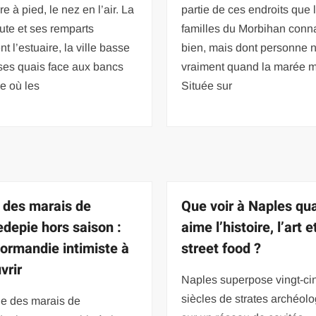
e à pied, le nez en l’air. La
partie de ces endroits que 
aute et ses remparts
familles du Morbihan conn
t l’estuaire, la ville basse
bien, mais dont personne n
ses quais face aux bancs
vraiment quand la marée m
e où les
Située sur
 des marais de
Que voir à Naples qu
depie hors saison :
aime l’histoire, l’art e
ormandie intimiste à
street food ?
vrir
Naples superpose vingt-ci
siècles de strates archéol
ge des marais de