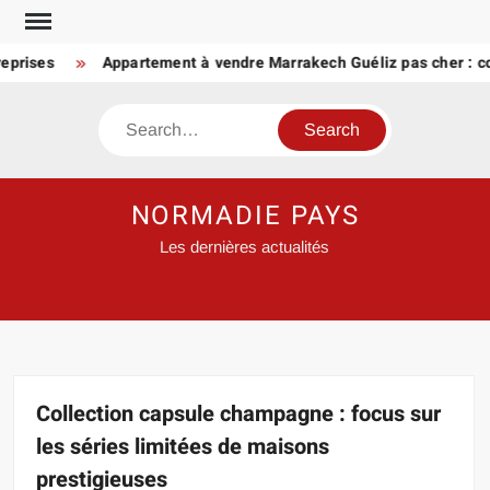
Skip
to
ises
Appartement à vendre Marrakech Guéliz pas cher : compare
content
Search
NORMADIE PAYS
Les dernières actualités
Collection capsule champagne : focus sur
les séries limitées de maisons
prestigieuses